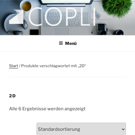
Zum
Inhalt
springen
COPLI CONSULTING
taking better decisions!
Menü
Start
/ Produkte verschlagwortet mit „2D“
2D
Alle 6 Ergebnisse werden angezeigt