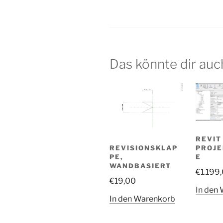
Das könnte dir auc
REVIT
PROJ
REVISIONSKLAP
E
PE,
WANDBASIERT
€
1.199
€
19,00
In den
In den Warenkorb