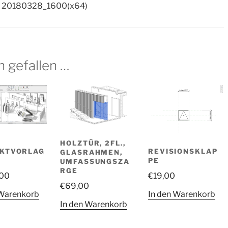
20180328_1600(x64)
h gefallen …
HOLZTÜR, 2FL.,
EKTVORLAG
REVISIONSKLAP
GLASRAHMEN,
PE
UMFASSUNGSZA
RGE
,00
€
19,00
€
69,00
 Warenkorb
In den Warenkorb
In den Warenkorb