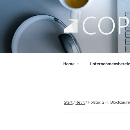
COPLI CO
taking better decisions!
Home
Unternehmensberei
Start
/
Revit
/ Holztür, 2Fl., Blockzarge