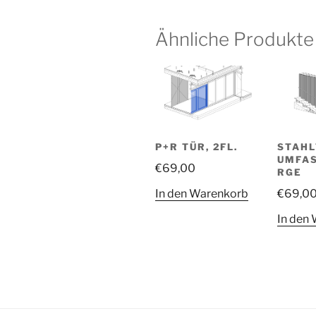
Ähnliche Produkte
P+R TÜR, 2FL.
STAHLT
UMFA
€
69,00
RGE
In den Warenkorb
€
69,0
In den