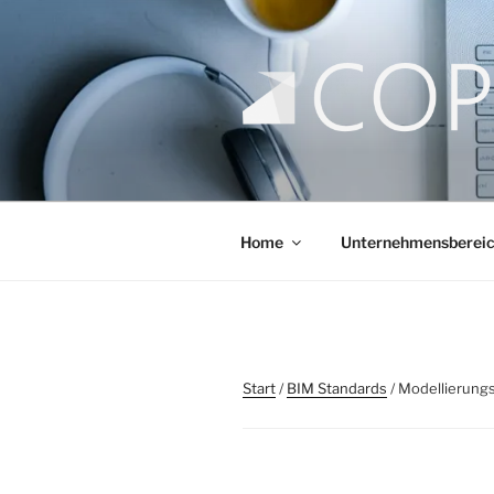
COPLI CO
taking better decisions!
Home
Unternehmensberei
Start
/
BIM Standards
/ Modellierungs