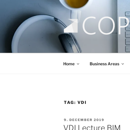
Skip
to
content
COPLI CO
taking better decisions!
Home
Business Areas
TAG:
VDI
POSTED
9. DECEMBER 2019
ON
VDI Lecture BIM