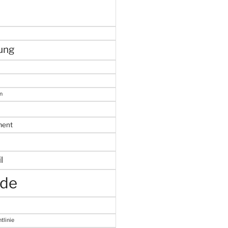
ung
n
ment
l
de
tlinie