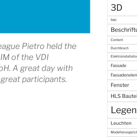
3D
bap
Beschrift
Content
eague Pietro held the
Durchbruch
BIM of the VDI
Elektroinstallatio
Fassade
. A great day with
Fassadenele
 great participants.
Fenster
HLS Bautei
Legen
Leuchten
Modellierungsrich