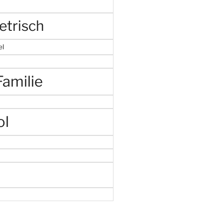
etrisch
el
Familie
ol