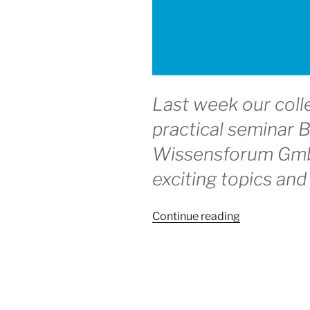
Last week our coll
practical seminar 
Wissensforum GmbH
exciting topics and
“VDI
Continue reading
Lecture
BIM”