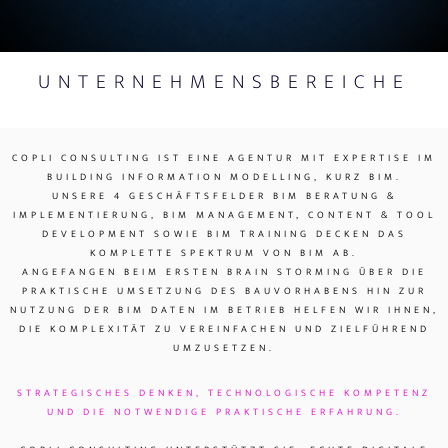
UNTERNEHMENSBEREICHE
C
OPLI CONSULTING IST EINE AGENTUR MIT EXPERTISE IM
BUILDING INFORMATION MODELLING, KURZ BIM.
UNSERE 4 GESCHÄFTSFELDER BIM BERATUNG &
IMPLEMENTIERUNG, BIM MANAGEMENT, CONTENT & TOOL
DEVELOPMENT SOWIE BIM TRAINING DECKEN DAS
KOMPLETTE SPEKTRUM VON BIM AB.
ANGEFANGEN BEIM ERSTEN BRAIN STORMING ÜBER DIE
PRAKTISCHE UMSETZUNG DES BAUVORHABENS HIN ZUR
NUTZUNG DER BIM DATEN IM BETRIEB HELFEN WIR IHNEN,
DIE KOMPLEXITÄT ZU VEREINFACHEN UND ZIELFÜHREND
UMZUSETZEN.
STRATEGISCHES DENKEN, TECHNOLOGISCHE KOMPETENZ
UND DIE NOTWENDIGE PRAKTISCHE ERFAHRUNG.