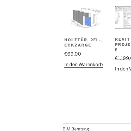
REVIT
HOLZTÜR, 2FL.,
PROJ
ECKZARGE
E
€
69,00
€
1.199
In den Warenkorb
In den
BIM Beratung