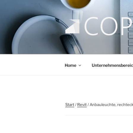
COPLI CO
taking better decisions!
Home
Unternehmensberei
Start
/
Revit
/ Anbauleuchte, rechteck