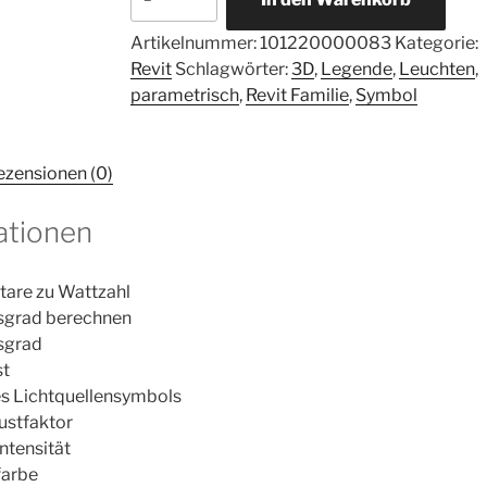
Artikelnummer:
101220000083
Kategorie:
Revit
Schlagwörter:
3D
,
Legende
,
Leuchten
,
parametrisch
,
Revit Familie
,
Symbol
ezensionen (0)
ationen
are zu Wattzahl
sgrad berechnen
sgrad
st
s Lichtquellensymbols
ustfaktor
ntensität
farbe