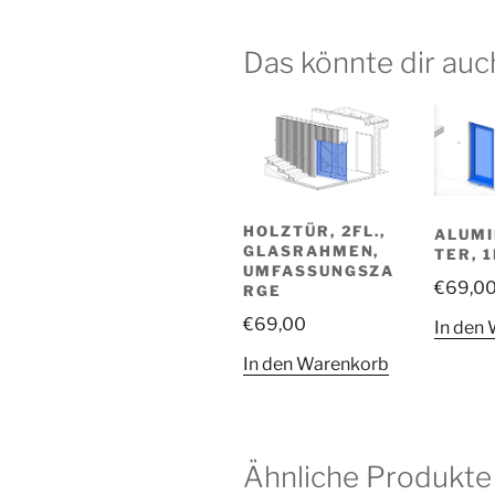
Das könnte dir auc
HOLZTÜR, 2FL.,
ALUMI
GLASRAHMEN,
TER, 1
UMFASSUNGSZA
€
69,0
RGE
€
69,00
In den
In den Warenkorb
Ähnliche Produkte