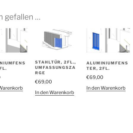
h gefallen …
STAHLTÜR, 2FL.,
NIUMFENS
ALUMINIUMFENS
UMFASSUNGSZA
FL.
TER, 2FL.
RGE
0
€
69,00
€
69,00
 Warenkorb
In den Warenkorb
In den Warenkorb