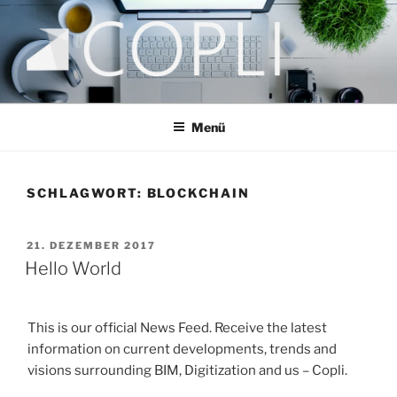
Zum
Inhalt
springen
COPLI CONSULTING
taking better decisions!
Menü
SCHLAGWORT:
BLOCKCHAIN
VERÖFFENTLICHT
21. DEZEMBER 2017
AM
Hello World
This is our official News Feed. Receive the latest
information on current developments, trends and
visions surrounding BIM, Digitization and us – Copli.