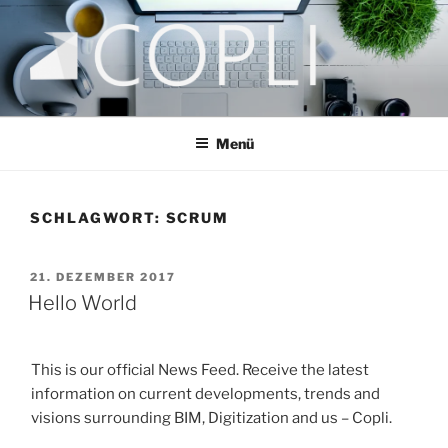
Zum
Inhalt
springen
COPLI CONSULTING
taking better decisions!
Menü
SCHLAGWORT:
SCRUM
VERÖFFENTLICHT
21. DEZEMBER 2017
AM
Hello World
This is our official News Feed. Receive the latest
information on current developments, trends and
visions surrounding BIM, Digitization and us – Copli.