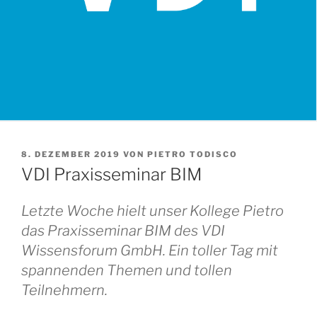
8. DEZEMBER 2019
VON
PIETRO TODISCO
VDI Praxisseminar BIM
Letzte Woche hielt unser Kollege Pietro
das Praxisseminar
BIM
des
VDI
Wissensforum GmbH
. Ein toller Tag mit
spannenden Themen und tollen
Teilnehmern.