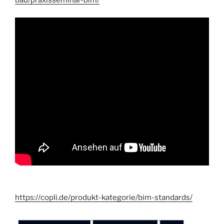
bau/praxisseminar-bim/
https://copli.de/produkt-kategorie/bim-standards/