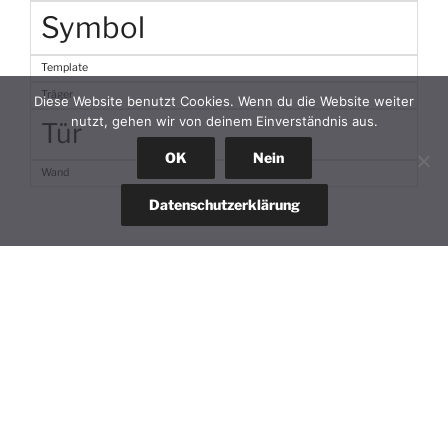
Symbol
Template
Träger
Diese Website benutzt Cookies. Wenn du die Website weiter
nutzt, gehen wir von deinem Einverständnis aus.
Tür
OK
Nein
Wand
Datenschutzerklärung
BIM Beratung
BIM Management
BIM Training