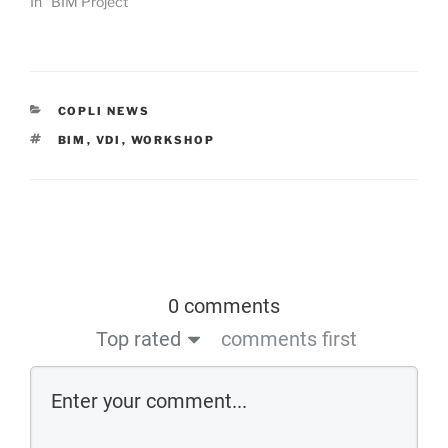
In "BIM Project"
COPLI NEWS
BIM
,
VDI
,
WORKSHOP
0 comments
Top rated
comments first